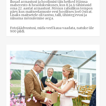
Ilusad armastust ja hoolimist täis hetked Hämsa
maheresto & heaolukeskuses, kus K ja A tähistasid
oma 22. aastat armastust. Mõnus rahulikus tempos
päev, kus maitseelamuste eest hoolitses Joel Ostrat.
Lisaks maitsetele oli tantsu, talli, ühistegevusi ja
niisama mõnulemise aega.
Fotojäädvustusi, mida veel kaua vaadata, natuke üle
900 pildi.