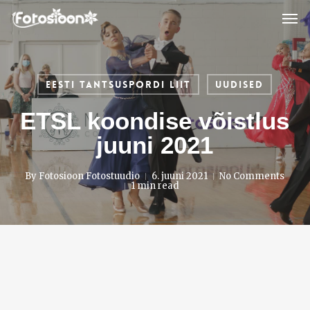
Skip
Men
to
main
content
Eesti Tantsuspordi Liit
Uudised
ETSL koondise võistlus
juuni 2021
By
Fotosioon Fotostuudio
6. juuni 2021
No Comments
1 min read