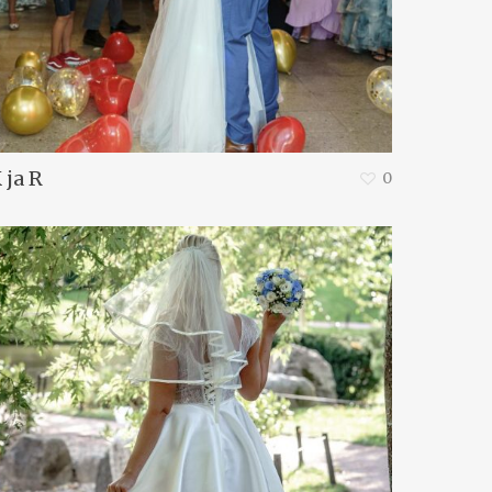
 ja R
0