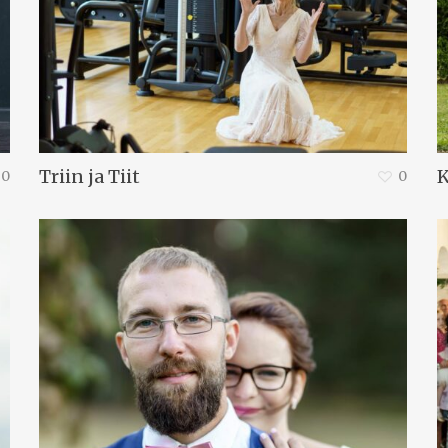
Triin ja Tiit
K
0
0