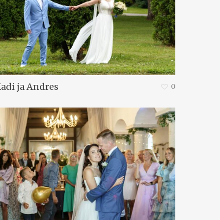
adi ja Andres
0