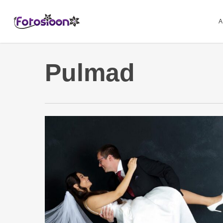
Skip
to
main
A
content
Pulmad