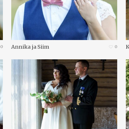
Annika ja Siim
K
0
0